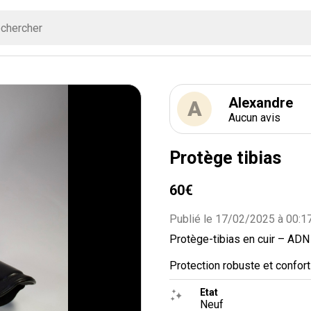
Alexandre
A
Aucun avis
Protège tibias
60€
Publié le 17/02/2025 à 00:1
Protège-tibias en cuir – ADN
Protection robuste et confort 
Etat
Neuf